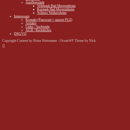
Ausflugsziele
Wildpark Bad Mergentheim
Kurpark Bad Mergentheim
Schloss Weikersheim
Impressum
Kontakt (Passwort = unsere PLZ)
Anfahrt
Links / Surfguide
AGB / Rechtliches
DSGVO
Copyright Content by Heinz Heitzmann - OceanWP Theme by Nick