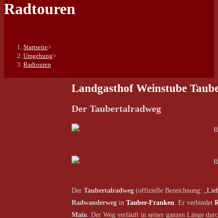
Radtouren
Startseite
>
Umgebung
>
Radtouren
Landgasthof Weinstube Tauber
Der Taubertalradweg
Der
Taubertalradweg
(offizielle Bezeichnung: „
Lieb
Radwanderweg
in
Tauber-Franken
. Er verbindet
R
Main
. Der Weg verläuft in seiner ganzen Länge dur