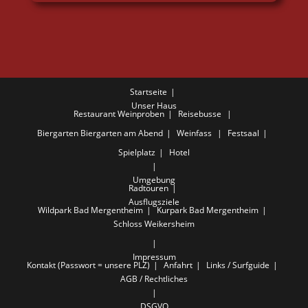
Startseite
Unser Haus
Restaurant
Weinproben
Reisebusse
Biergarten
Biergarten am Abend
Weinfass
Festsaal
Spielplatz
Hotel
Umgebung
Radtouren
Ausflugsziele
Wildpark Bad Mergentheim
Kurpark Bad Mergentheim
Schloss Weikersheim
Impressum
Kontakt (Passwort = unsere PLZ)
Anfahrt
Links / Surfguide
AGB / Rechtliches
DSGVO