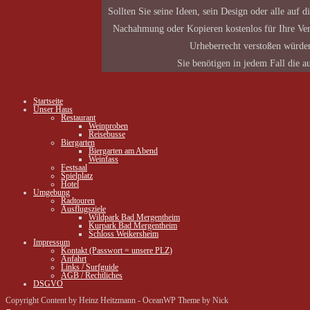
Sollten Sie seine Ideen, sein Design oder alle auf
Nachahmung oder Kopieren kostenlos für Ihre Ver
Urheberrecht verstoßen würden 
Sie benötigen in jedem Fall die 
Startseite
Unser Haus
Restaurant
Weinproben
Reisebusse
Biergarten
Biergarten am Abend
Weinfass
Festsaal
Spielplatz
Hotel
Umgebung
Radtouren
Ausflugsziele
Wildpark Bad Mergentheim
Kurpark Bad Mergentheim
Schloss Weikersheim
Impressum
Kontakt (Passwort = unsere PLZ)
Anfahrt
Links / Surfguide
AGB / Rechtliches
DSGVO
Copyright Content by Heinz Heitzmann - OceanWP Theme by Nick