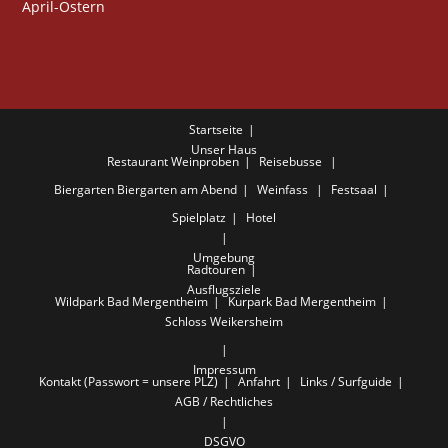
April-Ostern
Startseite
Unser Haus
Restaurant
Weinproben
Reisebusse
Biergarten
Biergarten am Abend
Weinfass
Festsaal
Spielplatz
Hotel
Umgebung
Radtouren
Ausflugsziele
Wildpark Bad Mergentheim
Kurpark Bad Mergentheim
Schloss Weikersheim
Impressum
Kontakt (Passwort = unsere PLZ)
Anfahrt
Links / Surfguide
AGB / Rechtliches
DSGVO