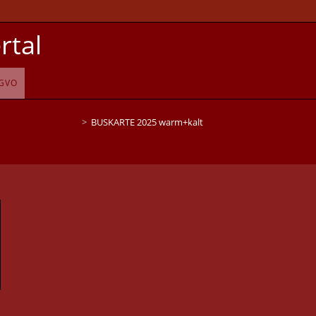
rtal
GVO
>
BUSKARTE 2025 warm+kalt