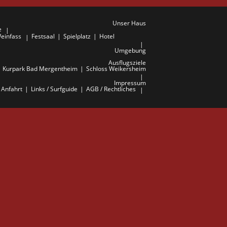
Unser Haus
e
einfass
Festsaal
Spielplatz
Hotel
Umgebung
Ausflugsziele
Kurpark Bad Mergentheim
Schloss Weikersheim
Impressum
Anfahrt
Links / Surfguide
AGB / Rechtliches