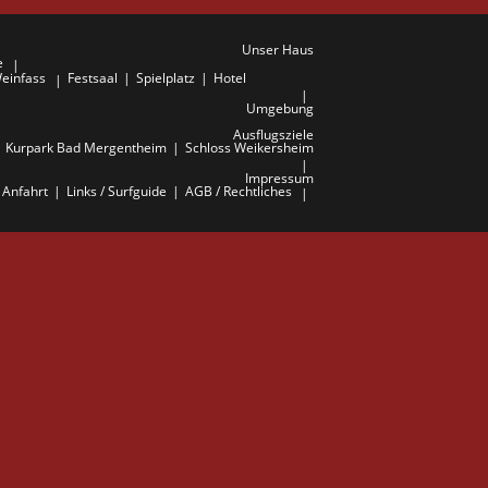
Unser Haus
e
einfass
Festsaal
Spielplatz
Hotel
Umgebung
Ausflugsziele
Kurpark Bad Mergentheim
Schloss Weikersheim
Impressum
Anfahrt
Links / Surfguide
AGB / Rechtliches