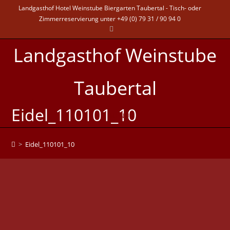
Landgasthof Hotel Weinstube Biergarten Taubertal - Tisch- oder
Zimmerreservierung unter +49 (0) 79 31 / 90 94 0
Landgasthof Weinstube
Taubertal
Eidel_110101_10
MENÜ
>
Eidel_110101_10