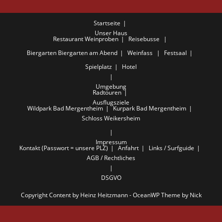
Startseite
Unser Haus
Restaurant
Weinproben
Reisebusse
Biergarten
Biergarten am Abend
Weinfass
Festsaal
Spielplatz
Hotel
Umgebung
Radtouren
Ausflugsziele
Wildpark Bad Mergentheim
Kurpark Bad Mergentheim
Schloss Weikersheim
Impressum
Kontakt (Passwort = unsere PLZ)
Anfahrt
Links / Surfguide
AGB / Rechtliches
DSGVO
Copyright Content by Heinz Heitzmann - OceanWP Theme by Nick