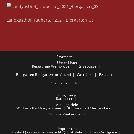
Landgasthof_Taubertal_2021_Biergarten_03
Startseite
Unser Haus
Restaurant
Weinproben
Reisebusse
Biergarten
Biergarten am Abend
Weinfass
Festsaal
Spielplatz
Hotel
Umgebung
Radtouren
Ausflugsziele
Wildpark Bad Mergentheim
Kurpark Bad Mergentheim
Schloss Weikersheim
Impressum
Kontakt (Passwort = unsere PLZ)
Anfahrt
Links / Surfguide