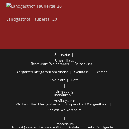
Landgasthof_Taubertal_20
Startseite
Unser Haus
Restaurant
Weinproben
Reisebusse
Biergarten
Biergarten am Abend
Weinfass
Festsaal
Spielplatz
Hotel
Umgebung
Radtouren
Ausflugsziele
Wildpark Bad Mergentheim
Kurpark Bad Mergentheim
Schloss Weikersheim
Impressum
Kontakt (Passwort = unsere PLZ)
Anfahrt
Links / Surfguide