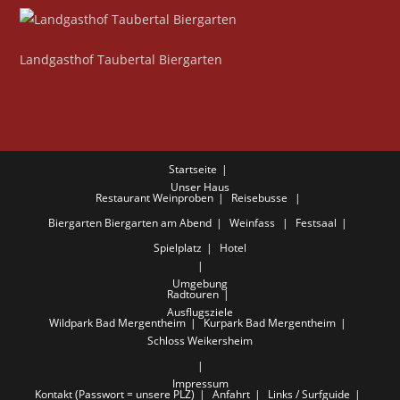
Landgasthof Taubertal Biergarten
Startseite
Unser Haus
Restaurant
Weinproben
Reisebusse
Biergarten
Biergarten am Abend
Weinfass
Festsaal
Spielplatz
Hotel
Umgebung
Radtouren
Ausflugsziele
Wildpark Bad Mergentheim
Kurpark Bad Mergentheim
Schloss Weikersheim
Impressum
Kontakt (Passwort = unsere PLZ)
Anfahrt
Links / Surfguide