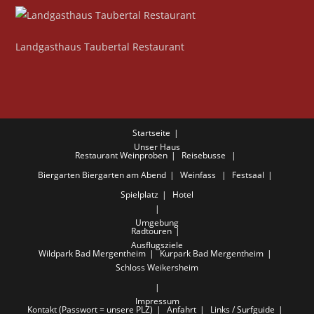
Landgasthaus Taubertal Restaurant
Startseite
Unser Haus
Restaurant
Weinproben
Reisebusse
Biergarten
Biergarten am Abend
Weinfass
Festsaal
Spielplatz
Hotel
Umgebung
Radtouren
Ausflugsziele
Wildpark Bad Mergentheim
Kurpark Bad Mergentheim
Schloss Weikersheim
Impressum
Kontakt (Passwort = unsere PLZ)
Anfahrt
Links / Surfguide