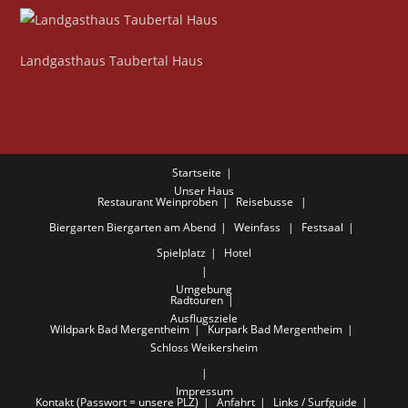
Landgasthaus Taubertal Haus
Startseite
Unser Haus
Restaurant
Weinproben
Reisebusse
Biergarten
Biergarten am Abend
Weinfass
Festsaal
Spielplatz
Hotel
Umgebung
Radtouren
Ausflugsziele
Wildpark Bad Mergentheim
Kurpark Bad Mergentheim
Schloss Weikersheim
Impressum
Kontakt (Passwort = unsere PLZ)
Anfahrt
Links / Surfguide