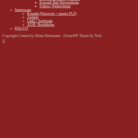
Kurpark Bad Mergentheim
Schloss Weikersheim
Impressum
Kontakt (Passwort = unsere PLZ)
Anfahrt
Links / Surfguide
AGB / Rechtliches
DSGVO
Copyright Content by Heinz Heitzmann - OceanWP Theme by Nick