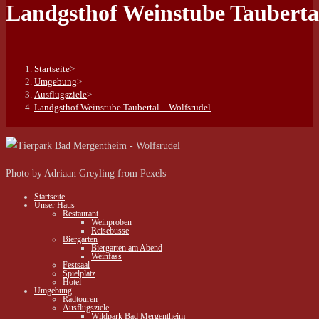
Landgsthof Weinstube Tauberta
Startseite
>
Umgebung
>
Ausflugsziele
>
Landgsthof Weinstube Taubertal – Wolfsrudel
Photo by Adriaan Greyling from Pexels
Startseite
Unser Haus
Restaurant
Weinproben
Reisebusse
Biergarten
Biergarten am Abend
Weinfass
Festsaal
Spielplatz
Hotel
Umgebung
Radtouren
Ausflugsziele
Wildpark Bad Mergentheim