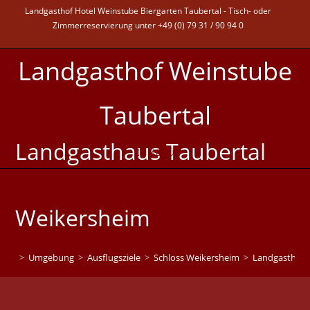
Landgasthof Hotel Weinstube Biergarten Taubertal - Tisch- oder
Zimmerreservierung unter +49 (0) 79 31 / 90 94 0
Landgasthof Weinstube
Taubertal
Landgasthaus Taubertal
MENÜ
Weikersheim
>
Umgebung
>
Ausflugsziele
>
Schloss Weikersheim
>
Landgasthaus