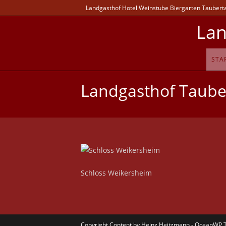
Landgasthof Hotel Weinstube Biergarten Taubertal
Lan
STA
Landgasthof Taube
Schloss Weikersheim
Copyright Content by Heinz Heitzmann - OceanWP 