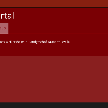
rtal
GVO
loss Weikersheim
>
Landgasthof Taubertal Weikersheim