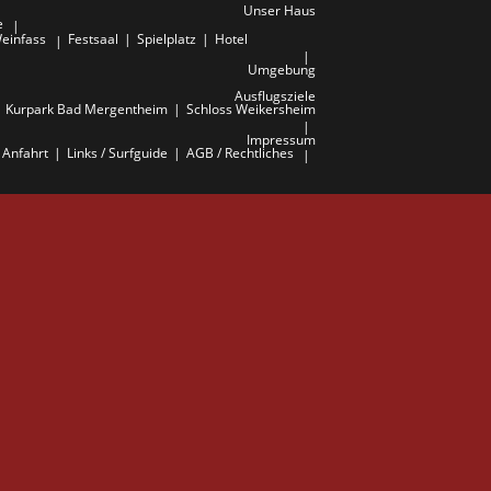
Unser Haus
e
einfass
Festsaal
Spielplatz
Hotel
Umgebung
Ausflugsziele
Kurpark Bad Mergentheim
Schloss Weikersheim
Impressum
Anfahrt
Links / Surfguide
AGB / Rechtliches