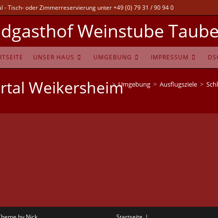
 - Tisch- oder Zimmerreservierung unter +49 (0) 79 31 / 90 94 0
dgasthof Weinstube Taube
RTSEITE
UNSER HAUS
UMGEBUNG
IMPRESSUM
DS
rtal Weikersheim
>
Umgebung
>
Ausflugsziele
>
Sch
Theme by Nick
Startseite