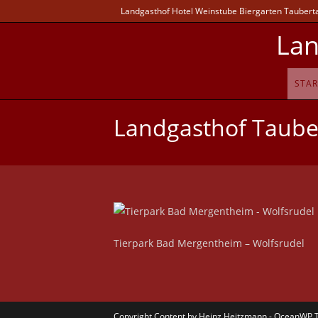
Landgasthof Hotel Weinstube Biergarten Taubertal
Lan
STAR
Landgasthof Tauber
Tierpark Bad Mergentheim – Wolfsrudel
Copyright Content by Heinz Heitzmann - OceanWP 