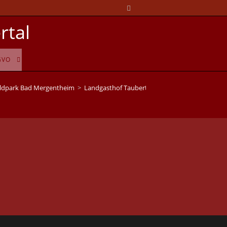
rtal
GVO
ldpark Bad Mergentheim
>
Landgasthof Taubertal Tierpark