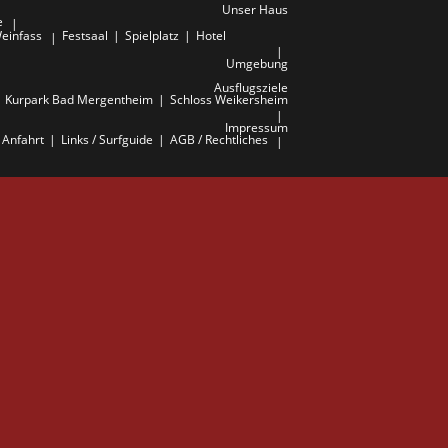
Unser Haus
e
einfass
Festsaal
Spielplatz
Hotel
Umgebung
Ausflugsziele
Kurpark Bad Mergentheim
Schloss Weikersheim
Impressum
Anfahrt
Links / Surfguide
AGB / Rechtliches