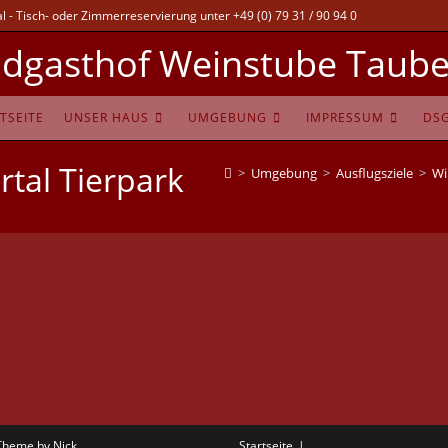
 - Tisch- oder Zimmerreservierung unter +49 (0) 79 31 / 90 94 0
dgasthof Weinstube Taube
TSEITE
UNSER HAUS
UMGEBUNG
IMPRESSUM
DS
tal Tierpark
>
Umgebung
>
Ausflugsziele
>
Wi
Theme by Nick
Startseite