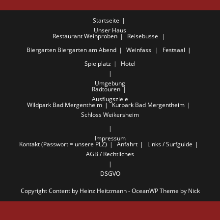
Startseite
Unser Haus
Restaurant
Weinproben
Reisebusse
Biergarten
Biergarten am Abend
Weinfass
Festsaal
Spielplatz
Hotel
Umgebung
Radtouren
Ausflugsziele
Wildpark Bad Mergentheim
Kurpark Bad Mergentheim
Schloss Weikersheim
Impressum
Kontakt (Passwort = unsere PLZ)
Anfahrt
Links / Surfguide
AGB / Rechtliches
DSGVO
Copyright Content by Heinz Heitzmann - OceanWP Theme by Nick