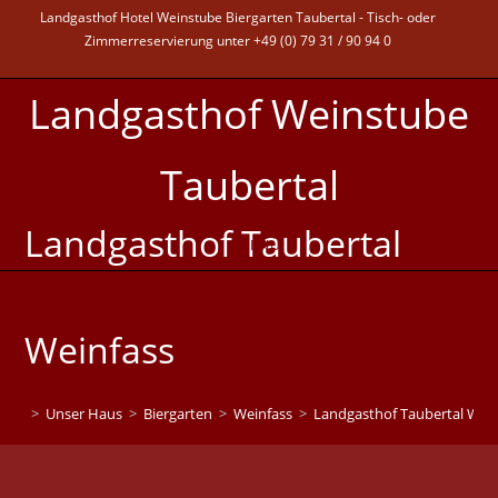
Landgasthof Hotel Weinstube Biergarten Taubertal - Tisch- oder
Zimmerreservierung unter +49 (0) 79 31 / 90 94 0
Landgasthof Weinstube
Taubertal
Landgasthof Taubertal
MENÜ
Weinfass
>
Unser Haus
>
Biergarten
>
Weinfass
>
Landgasthof Taubertal Wein