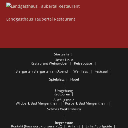
Landgasthaus Taubertal Restaurant
Startseite
Unser Haus
Restaurant
Weinproben
Reisebusse
Biergarten
Biergarten am Abend
Weinfass
Festsaal
Spielplatz
Hotel
Umgebung
Radtouren
Ausflugsziele
Wildpark Bad Mergentheim
Kurpark Bad Mergentheim
Schloss Weikersheim
Impressum
Kontakt (Passwort = unsere PLZ)
Anfahrt
Links / Surfguide