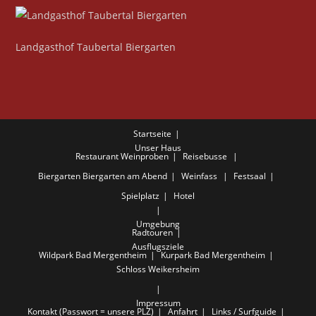
Landgasthof Taubertal Biergarten
Startseite
Unser Haus
Restaurant
Weinproben
Reisebusse
Biergarten
Biergarten am Abend
Weinfass
Festsaal
Spielplatz
Hotel
Umgebung
Radtouren
Ausflugsziele
Wildpark Bad Mergentheim
Kurpark Bad Mergentheim
Schloss Weikersheim
Impressum
Kontakt (Passwort = unsere PLZ)
Anfahrt
Links / Surfguide