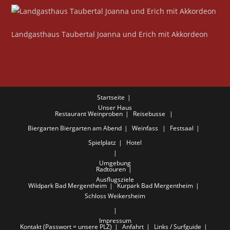
Landgasthaus Taubertal Joanna und Erich mit Akkordeon
Startseite
Unser Haus
Restaurant
Weinproben
Reisebusse
Biergarten
Biergarten am Abend
Weinfass
Festsaal
Spielplatz
Hotel
Umgebung
Radtouren
Ausflugsziele
Wildpark Bad Mergentheim
Kurpark Bad Mergentheim
Schloss Weikersheim
Impressum
Kontakt (Passwort = unsere PLZ)
Anfahrt
Links / Surfguide