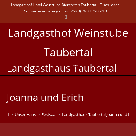
Landgasthof Hotel Weinstube Biergarten Taubertal - Tisch- oder
Zimmerreservierung unter +49 (0) 79 31 / 90 94 0
Landgasthof Weinstube
Taubertal
Landgasthaus Taubertal
MENÜ
Joanna und Erich
>
Unser Haus
>
Festsaal
>
Landgasthaus Taubertal Joanna und Eric