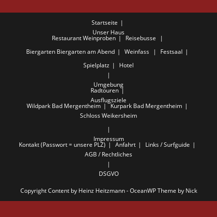
Startseite
Unser Haus
Restaurant
Weinproben
Reisebusse
Biergarten
Biergarten am Abend
Weinfass
Festsaal
Spielplatz
Hotel
Umgebung
Radtouren
Ausflugsziele
Wildpark Bad Mergentheim
Kurpark Bad Mergentheim
Schloss Weikersheim
Impressum
Kontakt (Passwort = unsere PLZ)
Anfahrt
Links / Surfguide
AGB / Rechtliches
DSGVO
Copyright Content by Heinz Heitzmann - OceanWP Theme by Nick