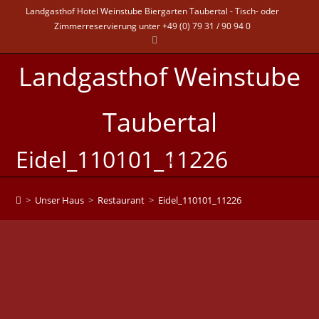
Landgasthof Hotel Weinstube Biergarten Taubertal - Tisch- oder
Zimmerreservierung unter +49 (0) 79 31 / 90 94 0
Landgasthof Weinstube
Taubertal
Eidel_110101_11226
MENÜ
>
Unser Haus
>
Restaurant
>
Eidel_110101_11226