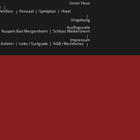
Unser Haus
e
einfass
Festsaal
Spielplatz
Hotel
Umgebung
Ausflugsziele
Kurpark Bad Mergentheim
Schloss Weikersheim
Impressum
Anfahrt
Links / Surfguide
AGB / Rechtliches