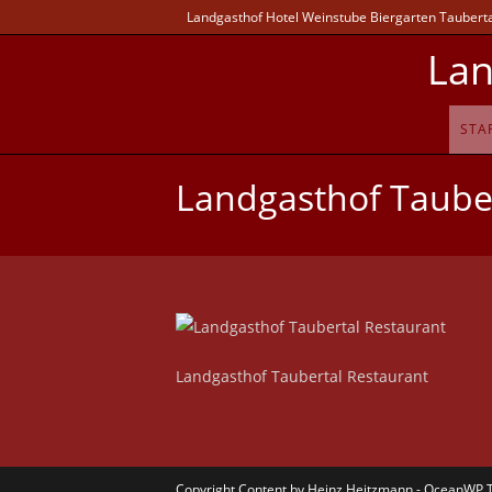
Landgasthof Hotel Weinstube Biergarten Taubertal
Lan
STA
Landgasthof Tauber
Landgasthof Taubertal Restaurant
Copyright Content by Heinz Heitzmann - OceanWP 