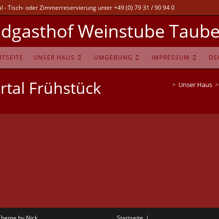
 - Tisch- oder Zimmerreservierung unter +49 (0) 79 31 / 90 94 0
dgasthof Weinstube Taube
RTSEITE
UNSER HAUS
UMGEBUNG
IMPRESSUM
DS
tal Frühstück
>
Unser Haus
>
Theme by Nick
Startseite