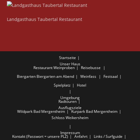
Landgasthaus Taubertal Restaurant
Startseite
Unser Haus
Restaurant
Weinproben
Reisebusse
Biergarten
Biergarten am Abend
Weinfass
Festsaal
Spielplatz
Hotel
Umgebung
Radtouren
Ausflugsziele
Wildpark Bad Mergentheim
Kurpark Bad Mergentheim
Schloss Weikersheim
Impressum
Kontakt (Passwort = unsere PLZ)
Anfahrt
Links / Surfguide