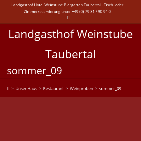
Landgasthof Hotel Weinstube Biergarten Taubertal - Tisch- oder
Zimmerreservierung unter +49 (0) 79 31 / 90 94 0
Landgasthof Weinstube
Taubertal
sommer_09
MENÜ
>
Unser Haus
>
Restaurant
>
Weinproben
>
sommer_09