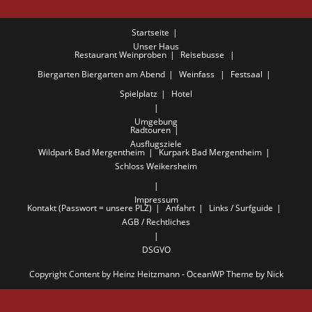
Startseite
Unser Haus
Restaurant
Weinproben
Reisebusse
Biergarten
Biergarten am Abend
Weinfass
Festsaal
Spielplatz
Hotel
Umgebung
Radtouren
Ausflugsziele
Wildpark Bad Mergentheim
Kurpark Bad Mergentheim
Schloss Weikersheim
Impressum
Kontakt (Passwort = unsere PLZ)
Anfahrt
Links / Surfguide
AGB / Rechtliches
DSGVO
Copyright Content by Heinz Heitzmann - OceanWP Theme by Nick