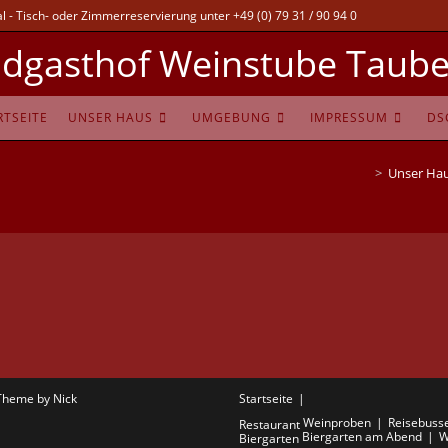
 - Tisch- oder Zimmerreservierung unter +49 (0) 79 31 / 90 94 0
dgasthof Weinstube Taube
RTSEITE
UNSER HAUS
UMGEBUNG
IMPRESSUM
DS
>
Unser Ha
Theme by Nick
Startseite
Weinproben
Reisebuss
Restaurant
Biergarten am Abend
W
Biergarten