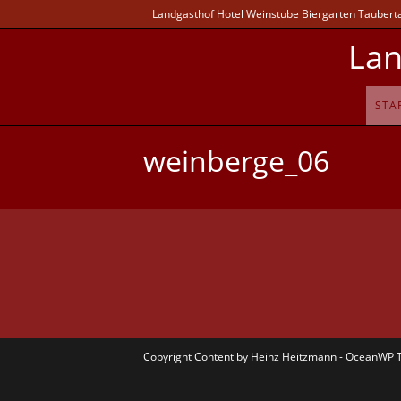
Landgasthof Hotel Weinstube Biergarten Taubertal
Lan
STA
weinberge_06
Copyright Content by Heinz Heitzmann - OceanWP 