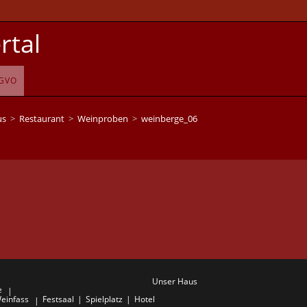
rtal
GVO
us
>
Restaurant
>
Weinproben
>
weinberge_06
Unser Haus
e
einfass
Festsaal
Spielplatz
Hotel