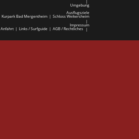
Umgebung
Ausflugsziele
Kurpark Bad Mergentheim
Schloss Weikersheim
Impressum
Anfahrt
Links / Surfguide
AGB / Rechtliches