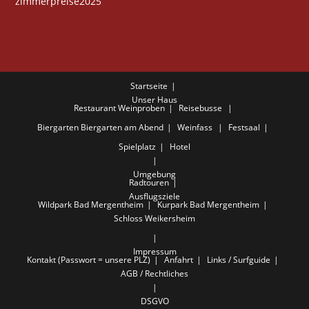
zimmerpreise2025
Startseite
Unser Haus
Restaurant
Weinproben
Reisebusse
Biergarten
Biergarten am Abend
Weinfass
Festsaal
Spielplatz
Hotel
Umgebung
Radtouren
Ausflugsziele
Wildpark Bad Mergentheim
Kurpark Bad Mergentheim
Schloss Weikersheim
Impressum
Kontakt (Passwort = unsere PLZ)
Anfahrt
Links / Surfguide
AGB / Rechtliches
DSGVO